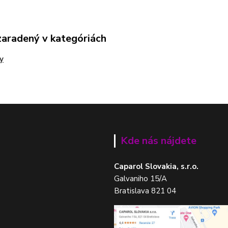
zaradený v kategóriách
y
Kde nás nájdete
Caparol Slovakia, s.r.o.
Galvaniho 15/A
Bratislava 821 04