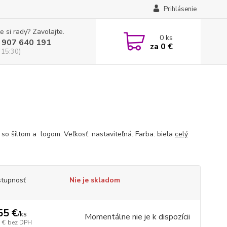
Prihlásenie
e si rady? Zavolajte.
0
ks
 907 640 191
za
0 €
 15:30)
 so šiltom a logom. Veľkosť: nastaviteľná. Farba: biela
celý
tupnosť
Nie je skladom
55 €
/
ks
Momentálne nie je k dispozícii
 €
bez DPH