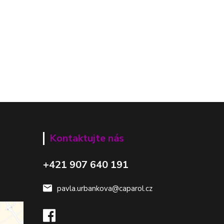
Kontaktujte nás
+421 907 640 191
pavla.urbankova@caparol.cz