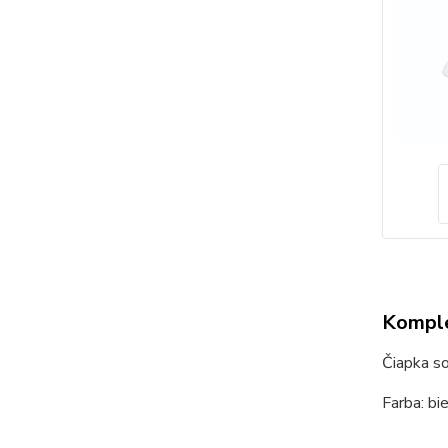
Komple
Čiapka so
Farba: bi