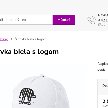
Neviet
Hľadať
+421
(9:30 -
Odevy
Šiltovka biela s logom
ovka biela s logom
Čiapka
popis
Dos
2,
2,07