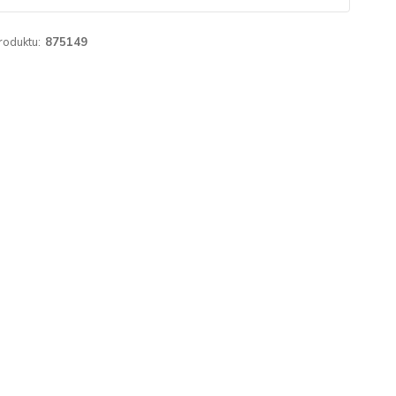
roduktu:
875149