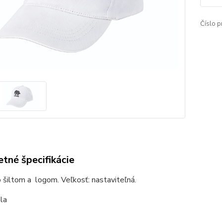
Číslo p
tné špecifikácie
 šiltom a logom. Veľkosť: nastaviteľná.
ela