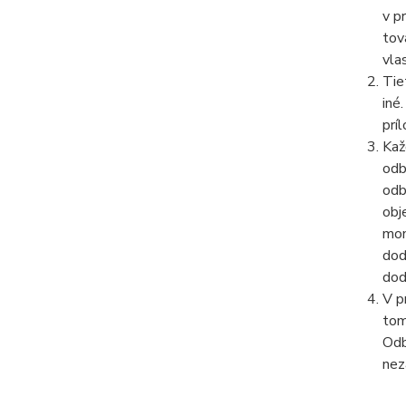
v p
tov
vla
Tie
iné
prí
Kaž
odb
odb
obj
mom
dod
dod
V p
tom
Odb
nez