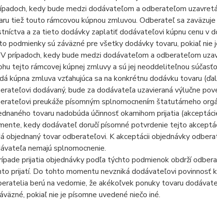
rípadoch, kedy bude medzi dodávateľom a odberateľom uzavretá
aru tiež touto rámcovou kúpnou zmluvou. Odberateľ sa zaväzuje t
stníctva a za tieto dodávky zaplatiť dodávateľovi kúpnu cenu v 
to podmienky sú záväzné pre všetky dodávky tovaru, pokiaľ nie 
. V prípadoch, kedy bude medzi dodávateľom a odberateľom uzav
lohu tejto rámcovej kúpnej zmluvy a sú jej neoddeliteľnou súčasťo
dá kúpna zmluva vzťahujúca sa na konkrétnu dodávku tovaru (ďal
erateľovi dodávaný, bude za dodávateľa uzavieraná výlučne po
erateľovi preukáže písomným splnomocnením štatutárneho orgá
ednaného tovaru nadobúda účinnosť okamihom prijatia (akceptáci
ente, kedy dodávateľ doručí písomné potvrdenie tejto akceptá
á objednaný tovar odberateľovi. K akceptácii objednávky odber
ávateľa nemajú splnomocnenie.
rípade prijatia objednávky podľa týchto podmienok obdrží odber
to prijatí. Do tohto momentu nevzniká dodávateľovi povinnosť 
eratelia berú na vedomie, že akékoľvek ponuky tovaru dodávateľa
áväzné, pokiaľ nie je písomne uvedené niečo iné.