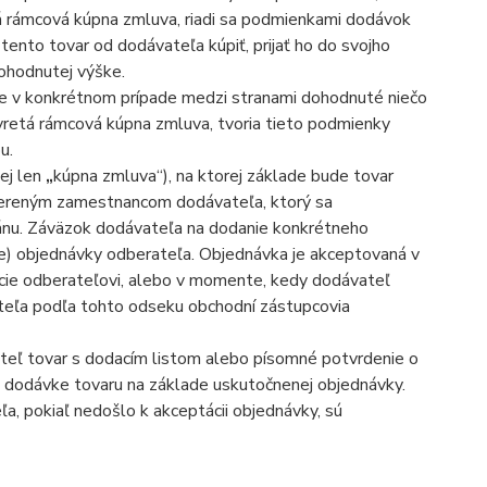
 rámcová kúpna zmluva, riadi sa podmienkami dodávok
ento tovar od dodávateľa kúpiť, prijať ho do svojho
dohodnutej výške.
je v konkrétnom prípade medzi stranami dohodnuté niečo
retá rámcová kúpna zmluva, tvoria tieto podmienky
u.
ej len
„
kúpna zmluva“), na ktorej základe bude tovar
vereným zamestnancom dodávateľa, ktorý sa
nu. Záväzok dodávateľa na dodanie konkrétneho
e) objednávky odberateľa. Objednávka je akceptovaná v
cie odberateľovi, alebo v momente, kedy dodávateľ
ateľa podľa tohto odseku obchodní zástupcovia
ateľ tovar s dodacím listom alebo písomné potvrdenie o
k dodávke tovaru na základe uskutočnenej objednávky.
, pokiaľ nedošlo k akceptácii objednávky, sú