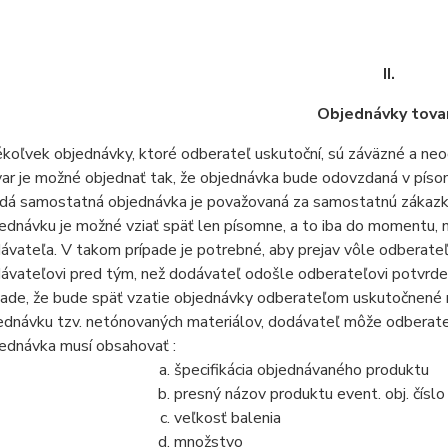
II.
Objednávky tova
koľvek objednávky, ktoré odberateľ uskutoční, sú záväzné a neo
ar je možné objednať tak, že objednávka bude odovzdaná v píso
dá samostatná objednávka je považovaná za samostatnú zákazk
ednávku je možné vziať späť len písomne, a to iba do momentu, n
ávateľa. V takom prípade je potrebné, aby prejav vôle odberateľ
ávateľovi pred tým, než dodávateľ odošle odberateľovi potvrdeni
pade, že bude späť vzatie objednávky odberateľom uskutočnené ne
ednávku tzv. netónovaných materiálov, dodávateľ môže odberateľ
ednávka musí obsahovať :
špecifikácia objednávaného produktu
presný názov produktu event. obj. číslo
veľkosť balenia
množstvo