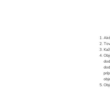
Aké
Tov
Kaž
Obj
dod
dod
prí
obj
Obj