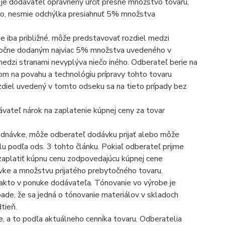
, je dodávateľ oprávnený určiť presné množstvo tovaru,
ého, nesmie odchýlka presiahnuť 5% množstva
e iba približné, môže predstavovať rozdiel medzi
očne dodaným najviac 5% množstva uvedeného v
medzi stranami nevyplýva niečo iného. Odberateľ berie na
om na povahu a technológiu prípravy tohto tovaru
zdiel uvedený v tomto odseku sa na tieto prípady bez
ávateľ nárok na zaplatenie kúpnej ceny za tovar
ednávke, môže odberateľ dodávku prijať alebo môže
u podľa ods. 3 tohto článku. Pokiaľ odberateľ prijme
zaplatiť kúpnu cenu zodpovedajúcu kúpnej cene
vke a množstvu prijatého prebytočného tovaru.
akto v ponuke dodávateľa. Tónovanie vo výrobe je
pade, že sa jedná o tónovanie materiálov v skladoch
tieň.
, a to podľa aktuálneho cenníka tovaru. Odberatelia