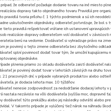
 prípad, že odberateľ požaduje dodanie tovaru na iné miesto plneni
 realizáciu dopravy takto objednaného tovaru Pravidlá pre organiz
to pravidlá tvoria prílohu č. 1 týchto podmienok a sú ich neodde
padne uskutočnením objednávky, odberateľ potvrdzuje, že bol s t
e tieto pravidlá rešpektovať vrátane ich ustanovení upravujúcic
sob realizácie dopravy odberateľom volí dodávateľ v závislosti 
eratelia berú na vedomie. Dodávateľ si vyhradzuje právo na zmen
čom je povinný o tejto zmene odberateľa bez zbytočného odkladu
ávateľ splní povinnosť dodať tovar tým, že umožní kupujúcemu n
eptovanej objednávke.
rípade plnenia priamo zo skladu dodávateľa zaistí dodávateľ nal
ávateľ je povinný dodať tovar v lehotách závislých na druhu tov
. 21 pracovných dní; v prípade vybraných produktov alebo odtie
ávateľa, je dodacia lehota max. 10 týždňov.
ávateľ nenesie zodpovednosť za nedodržanie dodacej lehoty v pr
rá nastala nezávisle na vôli dodávateľa (vyššia moc, dopravné ťa
by dodávateľ túto prekážku alebo jej následky odvrátil alebo pre
dvídal. V takomto prípade je vylúčený tiež nárok na náhradu ško