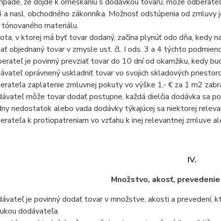
rípade, že dôjde k omeškaniu s dodávkou tovaru, môže odberate
 a nasl. obchodného zákonníka. Možnosť odstúpenia od zmluvy je
. tónovaného materiálu.
ota, v ktorej má byť tovar dodaný, začína plynúť odo dňa, kedy
ať objednaný tovar v zmysle ust. čl. I ods. 3 a 4 týchto podmien
erateľ je povinný prevziať tovar do 10 dní od okamžiku, kedy bu
ávateľ oprávnený uskladniť tovar vo svojich skladových priestor
erateľa zaplatenie zmluvnej pokuty vo výške 1,- € za 1 m2 zabra
ávateľ môže tovar dodať postupne, každá dielčia dodávka sa po
dny nedostatok alebo vada dodávky týkajúcej sa niektorej relev
erateľa k protiopatreniam vo vzťahu k inej relevantnej zmluve ale
IV.
Množstvo, akosť, prevedenie
ávateľ je povinný dodať tovar v množstve, akosti a prevedení, kt
ukou dodávateľa.