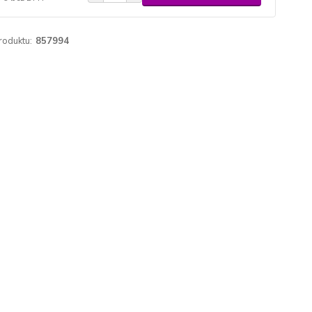
roduktu:
857994