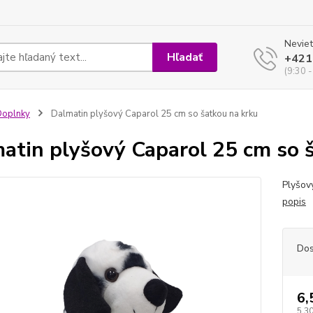
Neviet
Hľadať
+421
(9:30 -
Doplnky
Dalmatin plyšový Caparol 25 cm so šatkou na krku
atin plyšový Caparol 25 cm so 
Plyšov
popis
Dos
6,
5,30