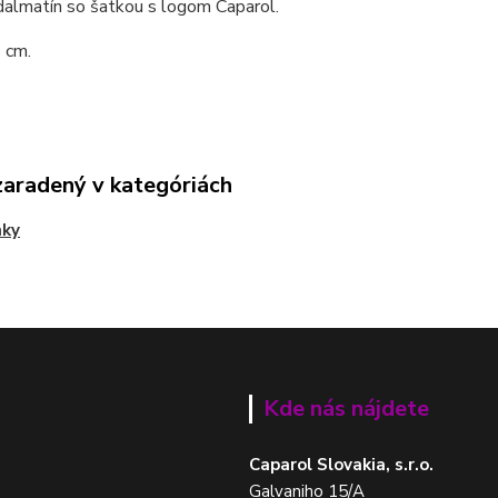
dalmatín so šatkou s logom Caparol.
 cm.
zaradený v kategóriách
nky
Kde nás nájdete
Caparol Slovakia, s.r.o.
Galvaniho 15/A