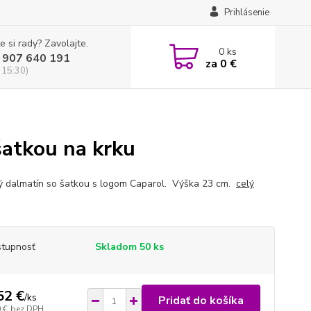
Prihlásenie
e si rady? Zavolajte.
0
ks
 907 640 191
za
0 €
 15:30)
šatkou na krku
ý dalmatín so šatkou s logom Caparol. Výška 23 cm.
celý
tupnosť
Skladom 50 ks
52 €
/
ks
Pridať do košíka
 €
bez DPH