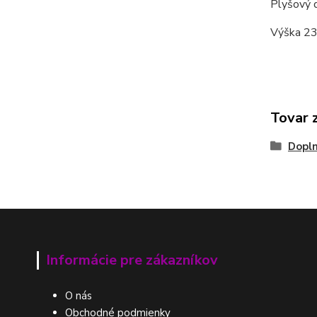
Plyšový 
Výška 23
Tovar 
Dopl
Informácie pre zákazníkov
O nás
Obchodné podmienky