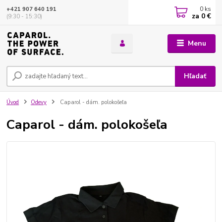
0
ks
+421 907 640 191
za
0 €
(9:30 - 15:30)
Menu
Hľadať
Úvod
Odevy
Caparol - dám. polokošeľa
Caparol - dám. polokošeľa