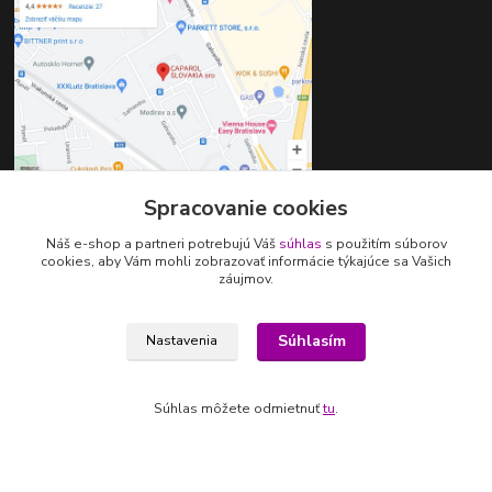
Spracovanie cookies
Kontaktujte nás
Náš e-shop a partneri potrebujú Váš
súhlas
s použitím súborov
cookies, aby Vám mohli zobrazovať informácie týkajúce sa Vašich
záujmov.
+421 907 640 191
pavla.urbankova@caparol.cz
Súhlasím
Nastavenia
Súhlas môžete odmietnuť
tu
.