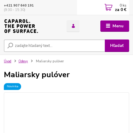
0
ks
+421 907 640 191
za
0 €
(9:30 - 15:30)
Menu
Hľadať
Úvod
Odevy
Maliarsky pulóver
Maliarsky pulóver
Novinka