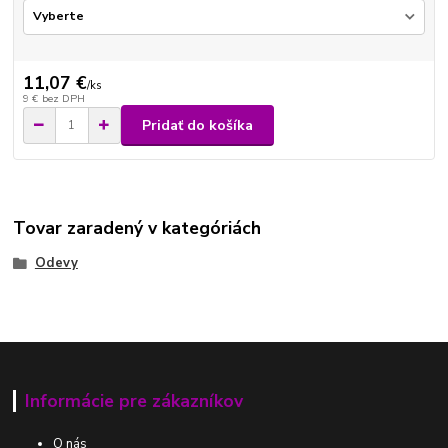
11,07 €
/
ks
9 €
bez DPH
Pridať do košíka
Tovar zaradený v kategóriách
Odevy
Informácie pre zákazníkov
O nás