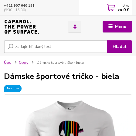
0
ks
+421 907 640 191
za
0 €
(9:30 - 15:30)
Menu
Hľadať
Úvod
Odevy
Dámske športové tričko - biela
Dámske športové tričko - biela
Novinka