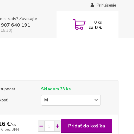
Prihlásenie
e si rady? Zavolajte.
0
ks
 907 640 191
za
0 €
 15:30)
tupnosť
Skladom 33 ks
kosť
16 €
/
ks
Pridať do košíka
 €
bez DPH