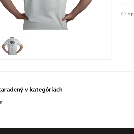
Číslo p
zaradený v kategóriách
y