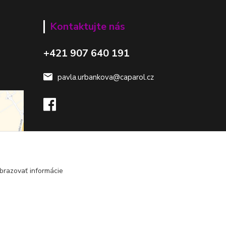
Kontaktujte nás
+421 907 640 191
pavla.urbankova@caparol.cz
brazovať informácie