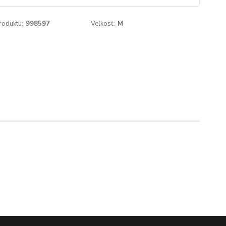
roduktu:
998597
Veľkosť:
M