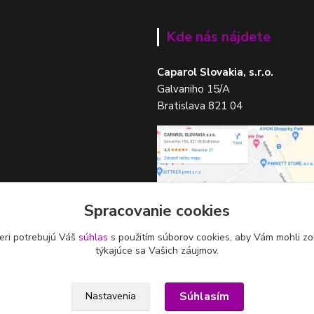
Kde nás nájdete
Caparol Slovakia, s.r.o.
Galvaniho 15/A
Bratislava 821 04
Spracovanie cookies
eri potrebujú Váš
súhlas
s použitím súborov cookies, aby Vám mohli zo
týkajúce sa Vašich záujmov.
Súhlasím
Nastavenia