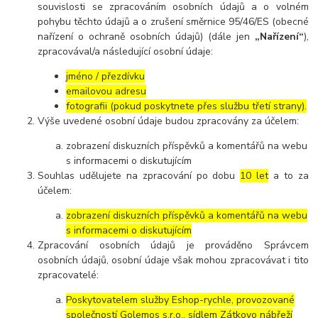
souvislosti se zpracováním osobních údajů a o volném
pohybu těchto údajů a o zrušení směrnice 95/46/ES (obecné
nařízení o ochraně osobních údajů) (dále jen
„Nařízení“
),
zpracovával/a následující osobní údaje:
jméno / přezdívku
emailovou adresu
fotografii (pokud poskytnete přes službu třetí strany).
Výše uvedené osobní údaje budou zpracovány za účelem:
zobrazení diskuzních příspěvků a komentářů na webu
s informacemi o diskutujícím
Souhlas udělujete na zpracování po dobu
10 let
a to za
účelem:
zobrazení diskuzních příspěvků a komentářů na webu
s informacemi o diskutujícím
Zpracování osobních údajů je prováděno Správcem
osobních údajů, osobní údaje však mohou zpracovávat i tito
zpracovatelé:
Poskytovatelem služby Eshop-rychle, provozované
společností Golemos s.r.o., sídlem Zátkovo nábřeží