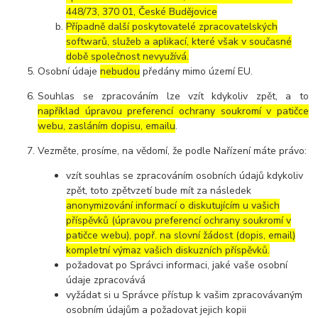
448/73, 370 01, České Budějovice
Případně další poskytovatelé zpracovatelských
softwarů, služeb a aplikací, které však v současné
době společnost nevyužívá.
Osobní údaje
nebudou
předány mimo území EU.
Souhlas se zpracováním lze vzít kdykoliv zpět, a to
například úpravou preferencí ochrany soukromí v patičce
webu, zasláním dopisu, emailu
.
Vezměte, prosíme, na vědomí, že podle Nařízení máte právo:
vzít souhlas se zpracováním osobních údajů kdykoliv
zpět, toto zpětvzetí bude mít za následek
anonymizování informací o diskutujícím u vašich
příspěvků (úpravou preferencí ochrany soukromí v
patičce webu), popř. na slovní žádost (dopis, email)
kompletní výmaz vašich diskuzních příspěvků.
požadovat po Správci informaci, jaké vaše osobní
údaje zpracovává
vyžádat si u Správce přístup k vašim zpracovávaným
osobním údajům a požadovat jejich kopii