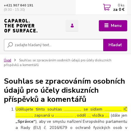
0
ks
+421 907 640 191
za
0 €
(9:30 - 15:30)
Menu
Hľadať
Úvod
Souhlas se zpracováním osobních údajů pro účely diskuzních
příspěvků a komentářů
Souhlas se zpracováním osobních
údajů pro účely diskuzních
příspěvků a komentářů
Udělujete tímto souhlas ……………..., se sídlem ………………, IČ
………………., zapsaná u ………………… , oddíl …, vložka …..
(dále jen
„Správce“
), aby ve smyslu nařízení Evropského parlamentu
a Rady (EU) č. 2016/679 o ochraně fyzických osob v