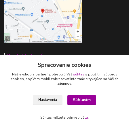
Kontaktujte nás
Spracovanie cookies
+421 907 640 191
Náš e-shop a partneri potrebujú Váš
súhlas
s použitím súborov
cookies, aby Vám mohli zobrazovať informácie týkajúce sa Vašich
pavla.urbankova@caparol.cz
záujmov.
Súhlasím
Nastavenia
Súhlas môžete odmietnuť
tu
.
Vytvorené na
Eshop-rychlo.sk