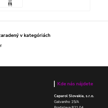
zaradený v kategóriách
y
Kde nás nájdete
Caparol Slovakia, s.r.o.
Galvaniho 15/A
Bratislava 821 04