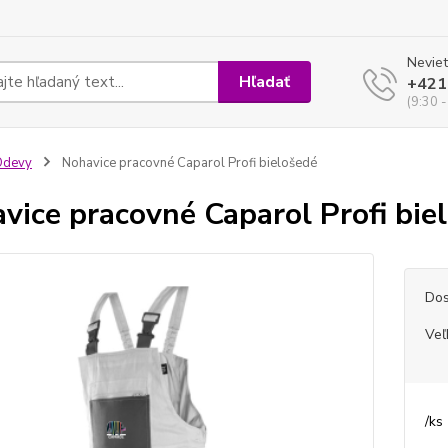
Neviet
Hľadať
+421
(9:30 -
Odevy
Nohavice pracovné Caparol Profi bielošedé
vice pracovné Caparol Profi bie
Dos
Veľ
/
ks