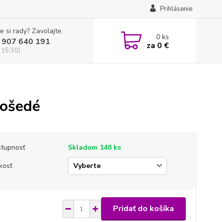
Prihlásenie
e si rady? Zavolajte.
0
ks
 907 640 191
za
0 €
 15:30)
lošedé
tupnosť
Skladom 148 ks
kosť
Pridať do košíka