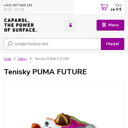
0
ks
+421 907 640 191
za
0 €
(9:30 - 15:30)
Menu
Hľadať
Úvod
Odevy
Tenisky PUMA FUTURE
Tenisky PUMA FUTURE